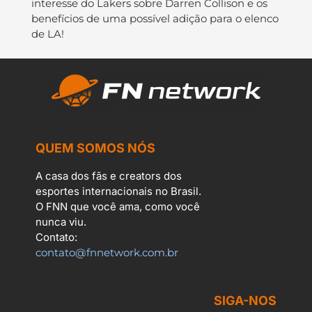
interesse do Lakers sobre Darren Collison e os
benefícios de uma possível adição para o elenco
de LA!
QUEM SOMOS NÓS
A casa dos fãs e creators dos
esportes internacionais no Brasil.
O FNN que você ama, como você
nunca viu.
Contato:
contato@fnnetwork.com.br
SIGA-NOS