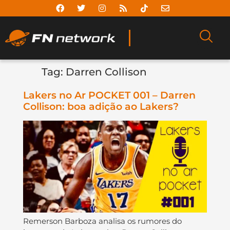
Tag:
Darren Collison
Lakers no Ar POCKET 001 – Darren
Collison: boa adição ao Lakers?
Remerson Barboza analisa os rumores do