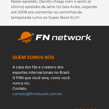
Neste episódio, Danillo chega com o sexto (e
último) episódio da série Os Seis Anéis, viajando
até 2008 pra comentar os caminhos da
temporada rumo ao Super Bowl XLIII!
QUEM SOMOS NÓS
A casa dos fãs e creators dos
esportes internacionais no Brasil.
O FNN que você ama, como você
nunca viu.
Contato:
contato@fnnetwork.com.br