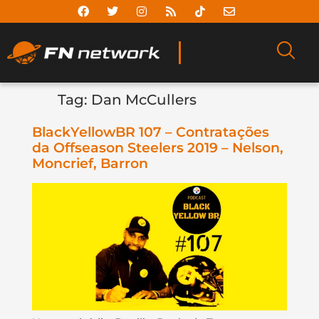
Tag:
Dan McCullers
BlackYellowBR 107 – Contratações
da Offseason Steelers 2019 – Nelson,
Moncrief, Barron