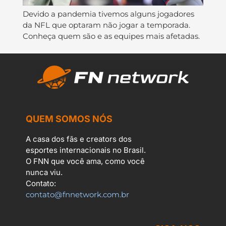
Devido a pandemia tivemos alguns jogadores
da NFL que optaram não jogar a temporada.
Conheça quem são e as equipes mais afetadas.
QUEM SOMOS NÓS
A casa dos fãs e creators dos
esportes internacionais no Brasil.
O FNN que você ama, como você
nunca viu.
Contato:
contato@fnnetwork.com.br