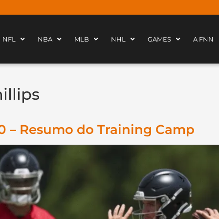
NFL
NBA
MLB
NHL
GAMES
A FNN
illips
10 – Resumo do Training Camp