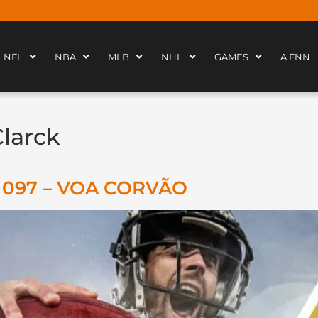
NFL
NBA
MLB
NHL
GAMES
A FNN
larck
t 097 – VOA CORVÃO