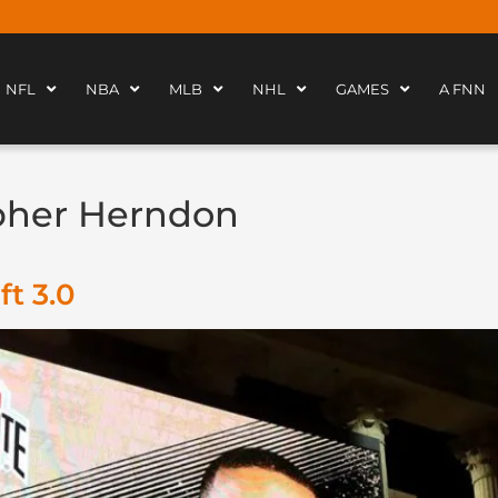
NFL
NBA
MLB
NHL
GAMES
A FNN
pher Herndon
ft 3.0