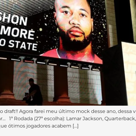
ft!! Agora farei meu último mock desse ano, dessa vez
1ª Rodada (27ª escolha): Lamar Jackson, Quarterback, L
 que ótimos jogadores acabem […]