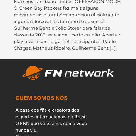
E aí seus Lambeau Lindos! OFFSEASON MODE!
O Green Bay Packers fez mais alguns
movimentos e também anunciou oficialmente
alguns reforços. Nós também trouxemos
Guilherme Behs e João Storer para falar da
classe de 2018, se ela deu certo ou não. Aperta o
play e vem com a gente! Participantes: Paulo
Chagas, Matheus Ribeiro, Guilherme Behs […]
QUEM SOMOS NÓS
A casa dos fãs e creators dos
esportes internacionais no Brasil.
O FNN que você ama, como você
nunca viu.