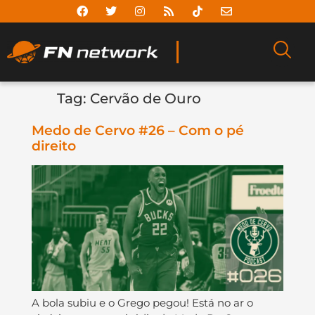
Tag:
Cervão de Ouro
Medo de Cervo #26 – Com o pé
direito
A bola subiu e o Grego pegou! Está no ar o