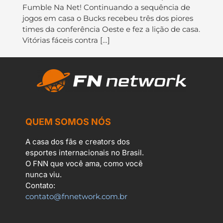
Fumble Na Net! Continuando a sequência de
jogos em casa o Bucks recebeu três dos piores
times da conferência Oeste e fez a lição de casa.
Vitórias fáceis contra […]
QUEM SOMOS NÓS
A casa dos fãs e creators dos
esportes internacionais no Brasil.
O FNN que você ama, como você
nunca viu.
Contato:
contato@fnnetwork.com.br