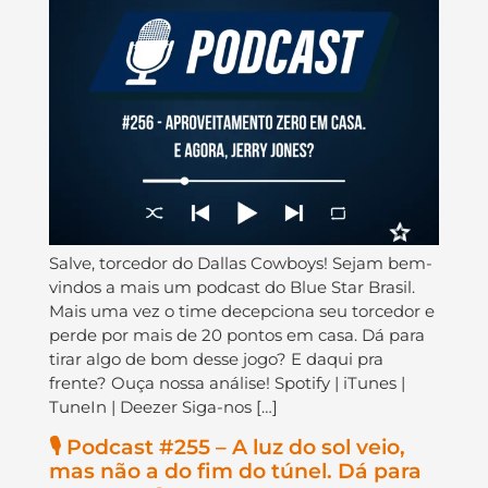
Salve, torcedor do Dallas Cowboys! Sejam bem-
vindos a mais um podcast do Blue Star Brasil.
Mais uma vez o time decepciona seu torcedor e
perde por mais de 20 pontos em casa. Dá para
tirar algo de bom desse jogo? E daqui pra
frente? Ouça nossa análise! Spotify | iTunes |
TuneIn | Deezer Siga-nos […]
🎙️ Podcast #255 – A luz do sol veio,
mas não a do fim do túnel. Dá para