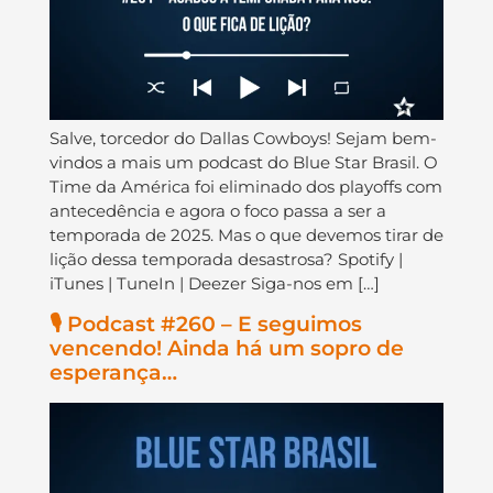
Salve, torcedor do Dallas Cowboys! Sejam bem-
vindos a mais um podcast do Blue Star Brasil. O
Time da América foi eliminado dos playoffs com
antecedência e agora o foco passa a ser a
temporada de 2025. Mas o que devemos tirar de
lição dessa temporada desastrosa? Spotify |
iTunes | TuneIn | Deezer Siga-nos em […]
🎙️ Podcast #260 – E seguimos
vencendo! Ainda há um sopro de
esperança…