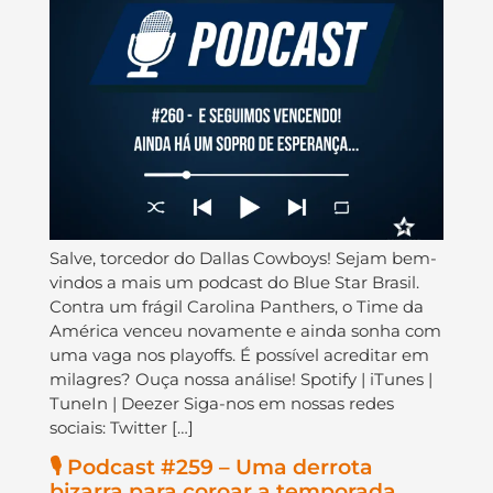
Salve, torcedor do Dallas Cowboys! Sejam bem-
vindos a mais um podcast do Blue Star Brasil.
Contra um frágil Carolina Panthers, o Time da
América venceu novamente e ainda sonha com
uma vaga nos playoffs. É possível acreditar em
milagres? Ouça nossa análise! Spotify | iTunes |
TuneIn | Deezer Siga-nos em nossas redes
sociais: Twitter […]
🎙️ Podcast #259 – Uma derrota
bizarra para coroar a temporada.