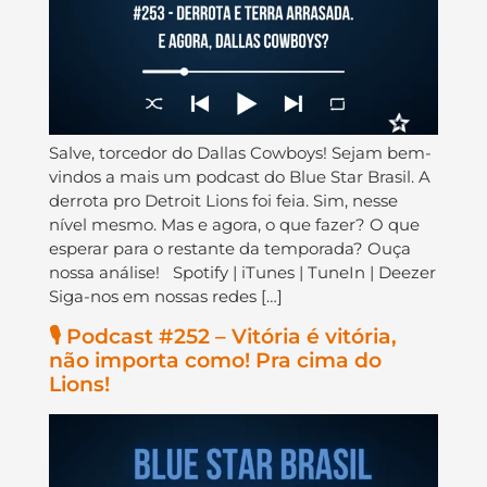
Salve, torcedor do Dallas Cowboys! Sejam bem-
vindos a mais um podcast do Blue Star Brasil. A
derrota pro Detroit Lions foi feia. Sim, nesse
nível mesmo. Mas e agora, o que fazer? O que
esperar para o restante da temporada? Ouça
nossa análise! Spotify | iTunes | TuneIn | Deezer
Siga-nos em nossas redes […]
🎙️ Podcast #252 – Vitória é vitória,
não importa como! Pra cima do
Lions!