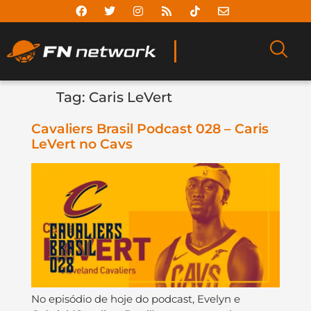
Tag:
Caris LeVert
Cavaliers Brasil Podcast 028 – Caris
LeVert no Cavs
No episódio de hoje do podcast, Evelyn e