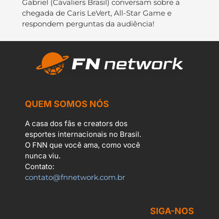
Gabriel (Cavaliers Brasil) conversam sobre a
chegada de Caris LeVert, All-Star Game e
respondem perguntas da audiência!
QUEM SOMOS NÓS
A casa dos fãs e creators dos
esportes internacionais no Brasil.
O FNN que você ama, como você
nunca viu.
Contato:
contato@fnnetwork.com.br
SIGA-NOS