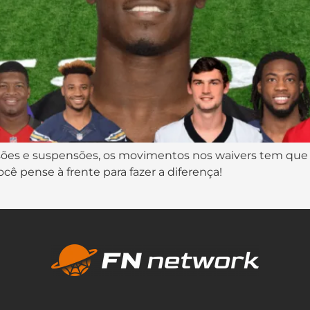
sões e suspensões, os movimentos nos waivers tem que
cê pense à frente para fazer a diferença!