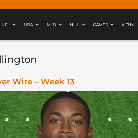
NFL
NBA
MLB
NHL
GAMES
A FNN
llington
ver Wire – Week 13