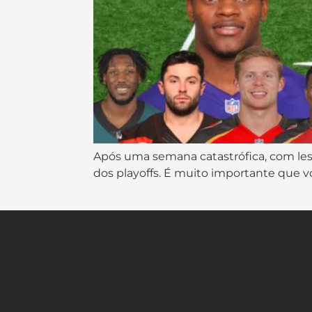
Após uma semana catastrófica, com le
dos playoffs. É muito importante que vo