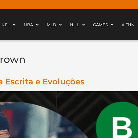
NFL
NBA
MLB
NHL
GAMES
A FNN
Brown
a Escrita e Evoluções