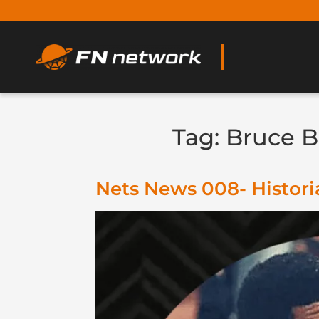
Tag:
Bruce 
Nets News 008- Histori