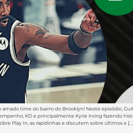
 amado time do bairro do Brooklyn! Neste episódio, Gu
sempenho, KD e principalmente Kyrie Irving fazendo his
re Play In, as rapidinhas e discutem sobre últimos e […