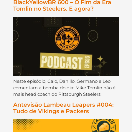
BlackYellowBR 600 – O Fim da Era
Tomlin no Steelers. E agora?
Neste episódio, Caio, Danillo, Germano e Leo
comentam a bomba do dia: Mike Tomlin não é
mais head coach do Pittsburgh Steelers!
Antevisão Lambeau Leapers #004:
Tudo de Vikings e Packers