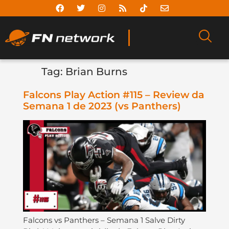
Tag:
Brian Burns
Falcons Play Action #115 – Review da
Semana 1 de 2023 (vs Panthers)
Falcons vs Panthers – Semana 1 Salve Dirty