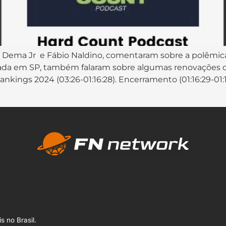
⁠⁠⁠⁠, ⁠⁠⁠⁠⁠⁠⁠⁠⁠⁠⁠⁠⁠⁠⁠⁠⁠⁠Dema Jr⁠⁠⁠⁠⁠⁠ ⁠⁠⁠⁠⁠⁠⁠⁠⁠⁠⁠ e ⁠⁠⁠⁠⁠⁠⁠⁠⁠⁠⁠⁠⁠⁠⁠⁠⁠⁠Fábio Naldino⁠⁠⁠⁠⁠⁠⁠⁠⁠⁠⁠⁠⁠⁠⁠⁠⁠
lizada em SP, também falaram sobre algumas renovações 
Rankings 2024 (03:26-01:16:28). Encerramento (01:16:29-
s no Brasil.