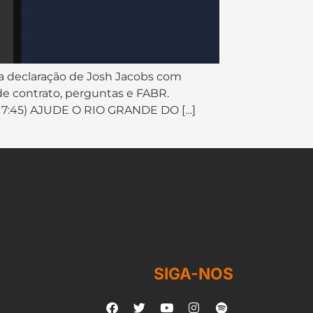
, comentaram sobre a polêmica declaração de Josh Jacobs com
de contrato, perguntas e FABR.
01:17:45) AJUDE O RIO GRANDE DO […]
SIGA-NOS