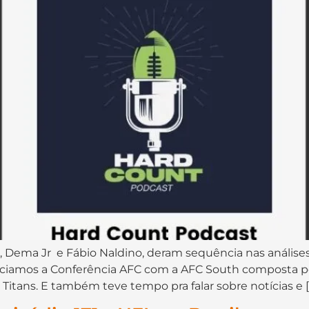
⁠⁠, ⁠⁠⁠⁠⁠⁠⁠⁠⁠⁠⁠⁠⁠⁠⁠⁠⁠⁠Dema Jr⁠⁠⁠⁠⁠⁠ ⁠⁠⁠⁠⁠⁠⁠⁠⁠⁠⁠ e ⁠⁠⁠⁠⁠⁠⁠⁠⁠⁠⁠⁠⁠⁠⁠⁠⁠⁠Fábio Naldino⁠⁠⁠⁠⁠⁠⁠⁠⁠⁠⁠⁠⁠⁠⁠⁠⁠, de
iciamos a Conferência AFC com a AFC South composta po
 Titans. E também teve tempo pra falar sobre notícias e [