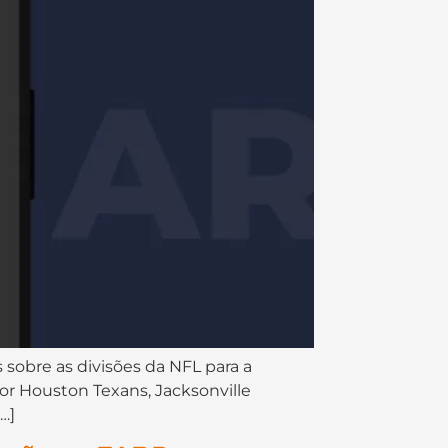
ram sequência nas análises sobre as divisões da NFL para a
r Houston Texans, Jacksonville
…]