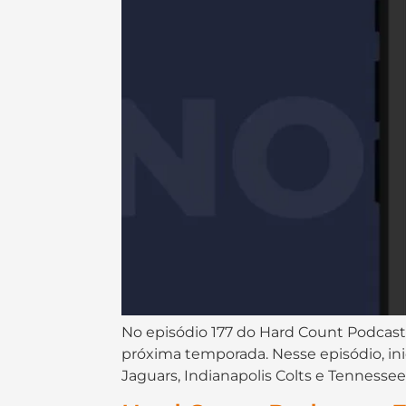
No episódio 177 do ⁠⁠⁠⁠⁠⁠⁠⁠⁠⁠⁠⁠⁠⁠⁠⁠⁠⁠Hard Count Podcast⁠⁠⁠⁠⁠⁠⁠⁠⁠⁠⁠⁠⁠⁠⁠⁠
próxima temporada. Nesse episódio, in
Jaguars, Indianapolis Colts e Tennessee