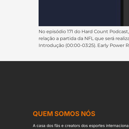
No episódio 171 do ⁠⁠⁠⁠⁠⁠⁠⁠⁠⁠⁠⁠⁠⁠⁠⁠⁠⁠Hard Count Podcast⁠⁠⁠⁠⁠⁠⁠⁠⁠⁠⁠⁠⁠⁠
relação a partida da NFL que será rea
Introdução (00:00-03:25). Early Power 
QUEM SOMOS NÓS
A casa dos fãs e creators dos esportes internacionai