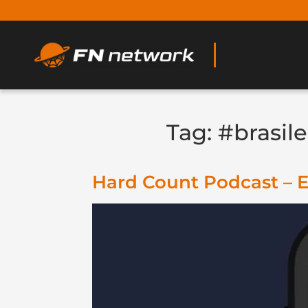
Tag:
#brasile
Hard Count Podcast – Ep