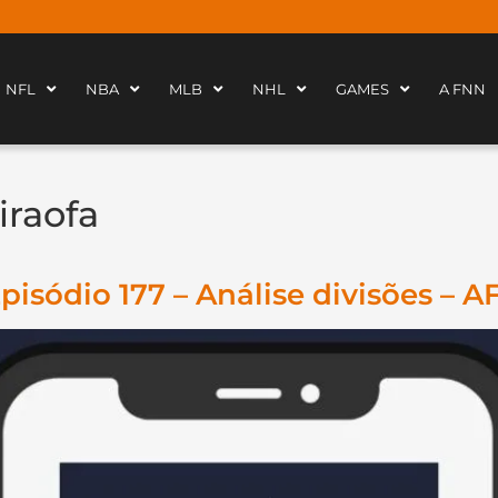
NFL
NBA
MLB
NHL
GAMES
A FNN
iraofa
isódio 177 – Análise divisões – 