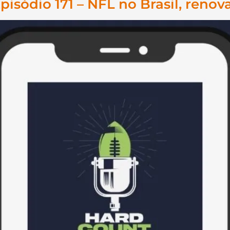
pisódio 171 – NFL no Brasil, reno