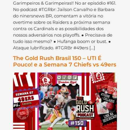
Garimpeiros & Garimpeiras!! No ar episódio #161.
No podcast #TGRbr: Jailson Carvalho e Barbara
do ninersnews BR, comentam a vitória no
overtime sobre os Raiders a próxima semana
contra os Cardinals e as possibilidades dos
nossos adversários nos playoffs. ● Precisava de
tudo isso mesmo? ● Hufanga boom or bust. ●
Ataque lubrificado. #TGRBr #49ers […]
The Gold Rush Brasil 150 – UTI É
Pouco! e a Semana 7 Chiefs vs 49ers