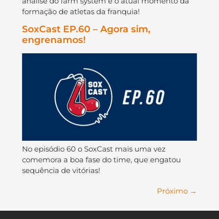
análise do farm system e o atual momento da
formação de atletas da franquia!
SoxCast EP.60 – Agora sim,
engrenamos!
No episódio 60 o SoxCast mais uma vez
comemora a boa fase do time, que engatou
sequência de vitórias!
Próximo
→