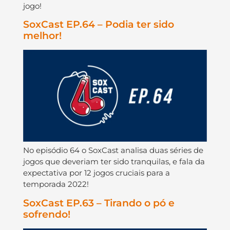
jogo!
SoxCast EP.64 – Podia ter sido
melhor!
No episódio 64 o SoxCast analisa duas séries de
jogos que deveriam ter sido tranquilas, e fala da
expectativa por 12 jogos cruciais para a
temporada 2022!
SoxCast EP.63 – Tirando o pó e
sofrendo!