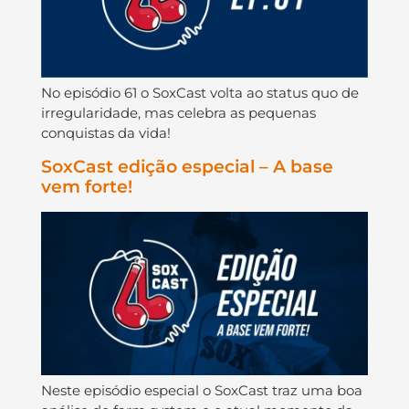
No episódio 61 o SoxCast volta ao status quo de
irregularidade, mas celebra as pequenas
conquistas da vida!
SoxCast edição especial – A base
vem forte!
Neste episódio especial o SoxCast traz uma boa