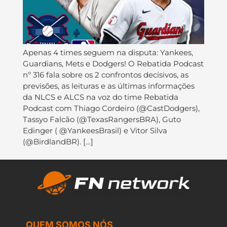
Apenas 4 times seguem na disputa: Yankees,
Guardians, Mets e Dodgers! O Rebatida Podcast
nº 316 fala sobre os 2 confrontos decisivos, as
previsões, as leituras e as últimas informações
da NLCS e ALCS na voz do time Rebatida
Podcast com Thiago Cordeiro (@CastDodgers),
Tassyo Falcão (@TexasRangersBRA), Guto
Edinger ( @YankeesBrasil) e Vitor Silva
(@BirdlandBR). […]
QUEM SOMOS NÓS