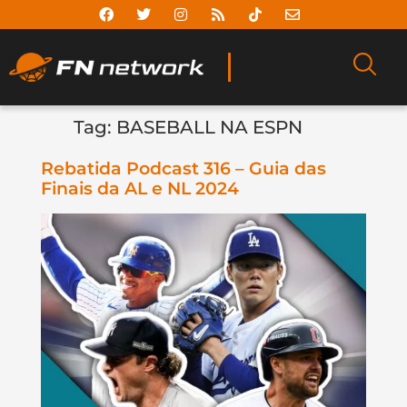
Tag:
BASEBALL NA ESPN
Rebatida Podcast 316 – Guia das
Finais da AL e NL 2024