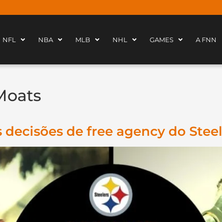
NFL
NBA
MLB
NHL
GAMES
A FNN
Moats
 decisões de free agency do Steel