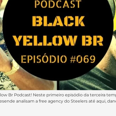
low Br Podcast! Neste primeiro episódio da terceira tem
sende analisam a free agency do Steelers até aqui, dan