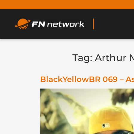
Tag:
Arthur 
BlackYellowBR 069 – As