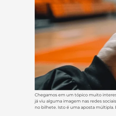
Chegamos em um tópico muito interes
já viu alguma imagem nas redes sociai
no bilhete. Isto é uma aposta múltipla