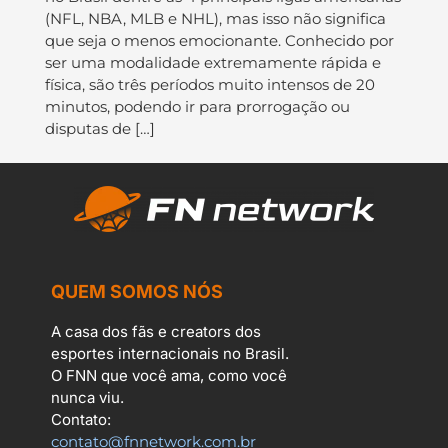
(NFL, NBA, MLB e NHL), mas isso não significa
que seja o menos emocionante. Conhecido por
ser uma modalidade extremamente rápida e
física, são três períodos muito intensos de 20
minutos, podendo ir para prorrogação ou
disputas de […]
QUEM SOMOS NÓS
A casa dos fãs e creators dos
esportes internacionais no Brasil.
O FNN que você ama, como você
nunca viu.
Contato:
contato@fnnetwork.com.br