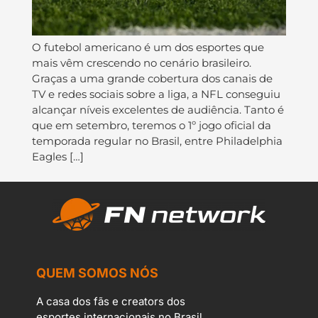
O futebol americano é um dos esportes que
mais vêm crescendo no cenário brasileiro.
Graças a uma grande cobertura dos canais de
TV e redes sociais sobre a liga, a NFL conseguiu
alcançar níveis excelentes de audiência. Tanto é
que em setembro, teremos o 1º jogo oficial da
temporada regular no Brasil, entre Philadelphia
Eagles […]
QUEM SOMOS NÓS
A casa dos fãs e creators dos
esportes internacionais no Brasil.