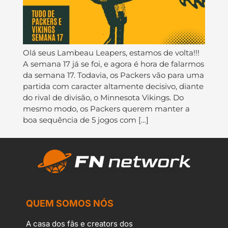
Olá seus Lambeau Leapers, estamos de volta!!!
A semana 17 já se foi, e agora é hora de falarmos
da semana 17. Todavia, os Packers vão para uma
partida com caracter altamente decisivo, diante
do rival de divisão, o Minnesota Vikings. Do
mesmo modo, os Packers querem manter a
boa sequência de 5 jogos com […]
QUEM SOMOS NÓS
A casa dos fãs e creators dos