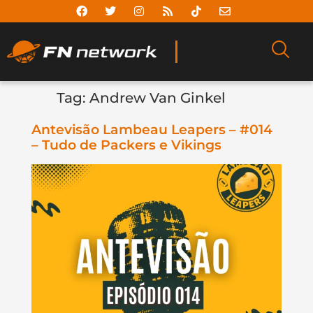
Tag:
Andrew Van Ginkel
Antevisão Lambeau Leapers – #014
– Tudo de Packers e Vikings