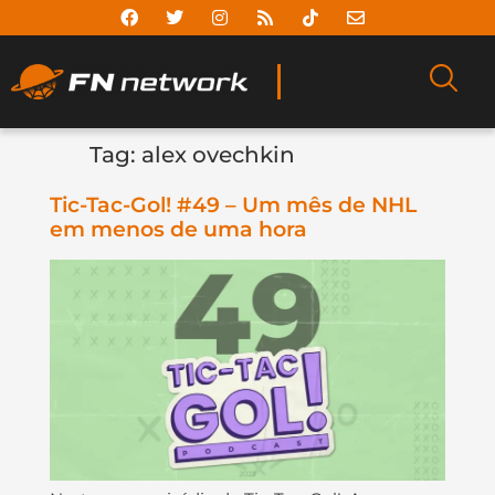
Tag:
alex ovechkin
Tic-Tac-Gol! #49 – Um mês de NHL
em menos de uma hora