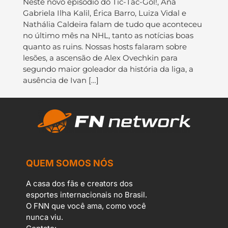
Neste novo episódio do Tic-Tac-Gol!, Ana
Gabriela Ilha Kalil, Érica Barro, Luiza Vidal e
Nathália Caldeira falam de tudo que aconteceu
no último mês na NHL, tanto as notícias boas
quanto as ruins. Nossas hosts falaram sobre
lesões, a ascensão de Alex Ovechkin para
segundo maior goleador da história da liga, a
ausência de Ivan […]
QUEM SOMOS NÓS
A casa dos fãs e creators dos
esportes internacionais no Brasil.
O FNN que você ama, como você
nunca viu.