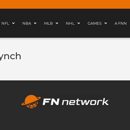
NFL
NBA
MLB
NHL
GAMES
A FNN
ynch