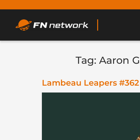
Tag:
Aaron G
Lambeau Leapers #362 