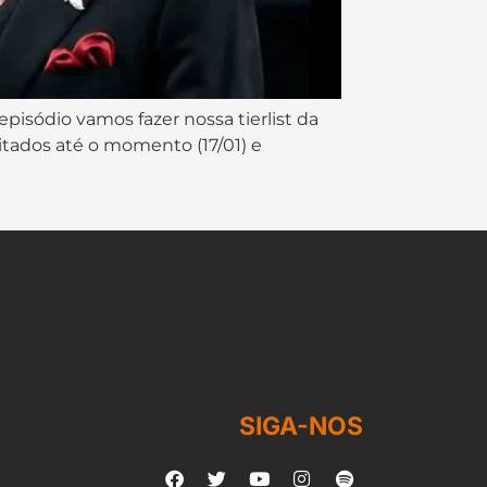
episódio vamos fazer nossa tierlist da
itados até o momento (17/01) e
SIGA-NOS