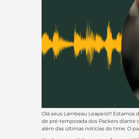
Olá seus Lambeau Leapers!!! Estamos de
de pré-temporada dos Packers diante d
além das últimas notícias do time. O pap