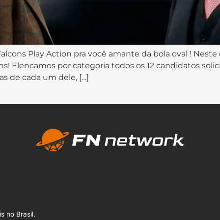
Falcons Play Action pra você amante da bola oval ! Neste 
! Elencamos por categoria todos os 12 candidatos solic
s de cada um dele, […]
s no Brasil.