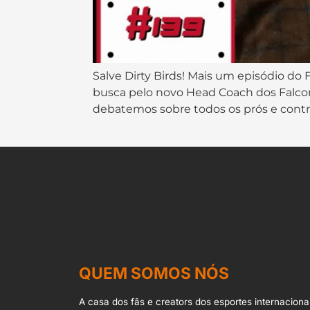
Salve Dirty Birds! Mais um episódio do 
busca pelo novo Head Coach dos Falcons
debatemos sobre todos os prós e contra
QUEM SOMOS NÓS
A casa dos fãs e creators dos esportes internacionai