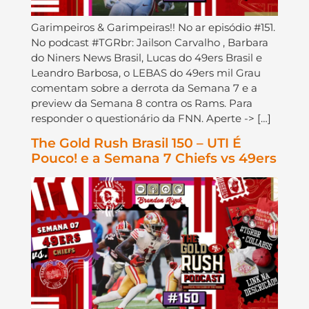
Garimpeiros & Garimpeiras!! No ar episódio #151.
No podcast #TGRbr: Jailson Carvalho , Barbara
do Niners News Brasil, Lucas do 49ers Brasil e
Leandro Barbosa, o LEBAS do 49ers mil Grau
comentam sobre a derrota da Semana 7 e a
preview da Semana 8 contra os Rams. Para
responder o questionário da FNN. Aperte -> […]
The Gold Rush Brasil 150 – UTI É
Pouco! e a Semana 7 Chiefs vs 49ers