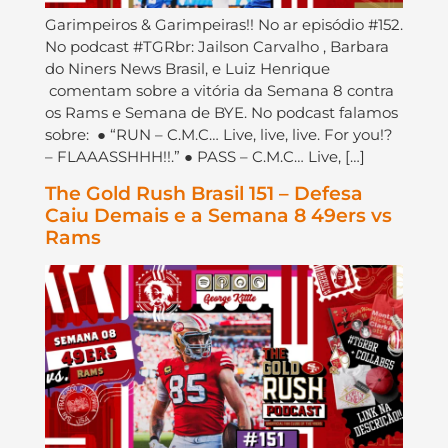
Garimpeiros & Garimpeiras!! No ar episódio #152.
No podcast #TGRbr: Jailson Carvalho , Barbara
do Niners News Brasil, e Luiz Henrique
comentam sobre a vitória da Semana 8 contra
os Rams e Semana de BYE. No podcast falamos
sobre: ● “RUN – C.M.C… Live, live, live. For you!?
– FLAAASSHHH!!.” ● PASS – C.M.C… Live, […]
The Gold Rush Brasil 151 – Defesa
Caiu Demais e a Semana 8 49ers vs
Rams