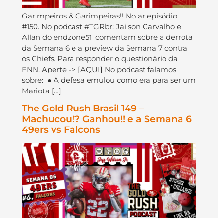
Garimpeiros & Garimpeiras!! No ar episódio
#150. No podcast #TGRbr: Jailson Carvalho e
Allan do endzone51 comentam sobre a derrota
da Semana 6 e a preview da Semana 7 contra
os Chiefs. Para responder o questionário da
FNN. Aperte -> [AQUI] No podcast falamos
sobre: ● A defesa emulou como era para ser um
Mariota […]
The Gold Rush Brasil 149 –
Machucou!? Ganhou!! e a Semana 6
49ers vs Falcons