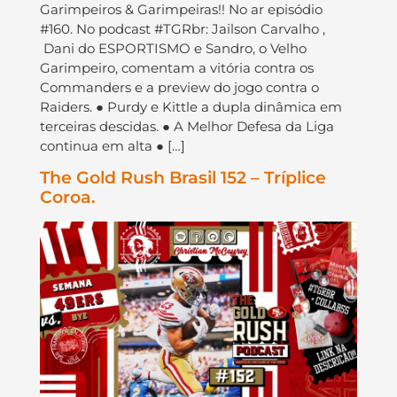
Garimpeiros & Garimpeiras!! No ar episódio
#160. No podcast #TGRbr: Jailson Carvalho ,
Dani do ESPORTISMO e Sandro, o Velho
Garimpeiro, comentam a vitória contra os
Commanders e a preview do jogo contra o
Raiders. ● Purdy e Kittle a dupla dinâmica em
terceiras descidas. ● A Melhor Defesa da Liga
continua em alta ● […]
The Gold Rush Brasil 152 – Tríplice
Coroa.