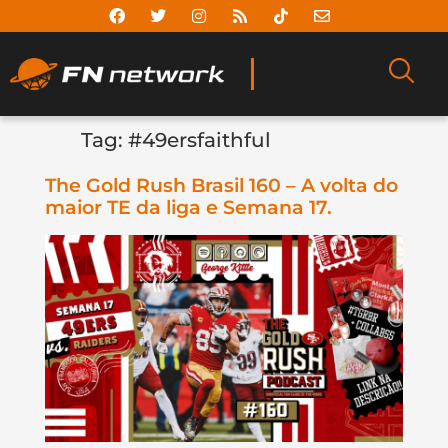
Tag:
#49ersfaithful
The Gold Rush Brasil 160 – A volta do
maior TE da liga e Semana 17.