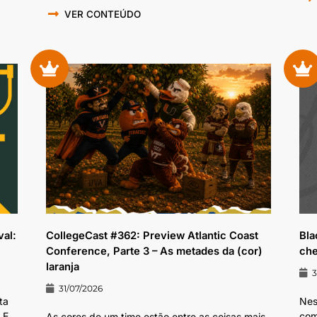
VER CONTEÚDO
val:
CollegeCast #362: Preview Atlantic Coast
Bla
Conference, Parte 3 – As metades da (cor)
che
laranja
3
31/07/2026
ta
Nes
E...
com
As cores de um time estão entre as coisas mais