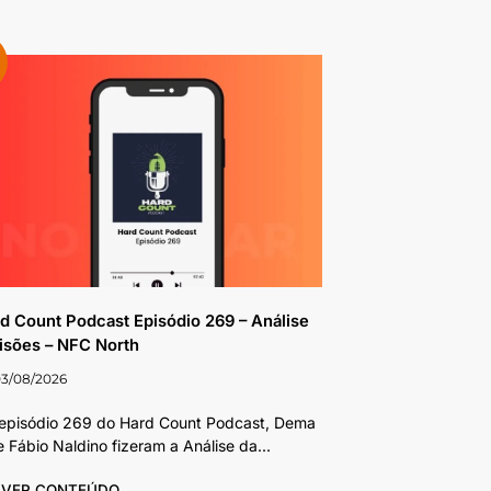
d Count Podcast Episódio 269 – Análise
isões – NFC North
03/08/2026
episódio 269 do Hard Count Podcast, Dema
⁠⁠ ⁠⁠⁠⁠⁠⁠⁠⁠⁠⁠⁠ e Fábio Naldino⁠⁠⁠⁠⁠⁠⁠⁠⁠⁠⁠⁠⁠⁠ fizeram a Análise da...
VER CONTEÚDO