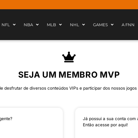
NFL
NBA
MLB
NHL
GAMES
A FNN
SEJA UM MEMBRO MVP
 desfrutar de diversos conteúdos VIPs e participar dos nossos jogos 
gente?
Já possui a sua conta com 
Então acesse por aqui!