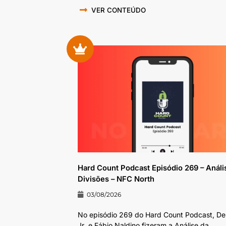
VER CONTEÚDO
Hard Count Podcast Episódio 269 – Análi
Divisões – NFC North
03/08/2026
No episódio 269 do Hard Count Podcast, D
Jr⁠⁠⁠⁠⁠⁠ ⁠⁠⁠⁠⁠⁠⁠⁠⁠⁠⁠ e Fábio Naldino⁠⁠⁠⁠⁠⁠⁠⁠⁠⁠⁠⁠⁠⁠ fizeram a Análise da...