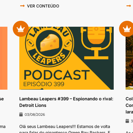
VER CONTEÚDO
se
Lambeau Leapers #399 – Espionando o rival:
Col
Detroit Lions
Con
lar
03/08/2026
3
ema
Olá seus Lambeau Leapers!!! Estamos de volta
para falar do gigantesco Green Bay Packers. E...
As 