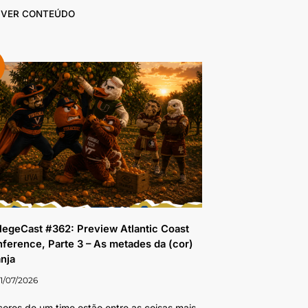
VER CONTEÚDO
legeCast #362: Preview Atlantic Coast
ference, Parte 3 – As metades da (cor)
anja
1/07/2026
cores de um time estão entre as coisas mais