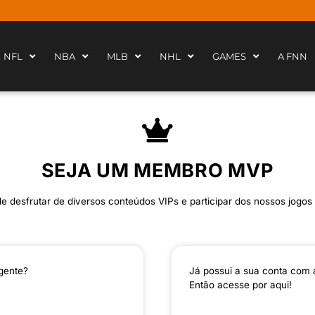
NFL
NBA
MLB
NHL
GAMES
A FNN
SEJA UM MEMBRO MVP
 desfrutar de diversos conteúdos VIPs e participar dos nossos jogos 
gente?
Já possui a sua conta com 
Então acesse por aqui!