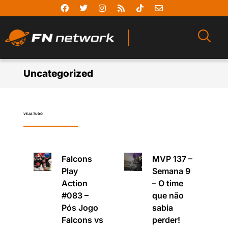
Uncategorized
VEJA TUDO
Falcons
MVP 137 –
Play
Semana 9
Action
– O time
#083 –
que não
Pós Jogo
sabia
Falcons vs
perder!