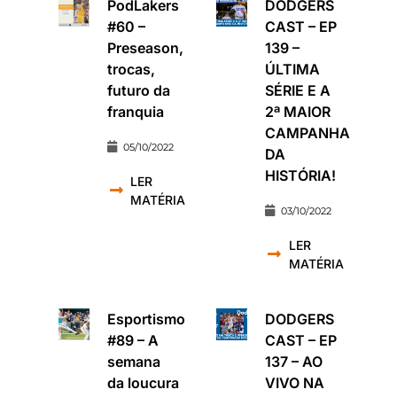
PodLakers
DODGERS
#60 –
CAST – EP
Preseason,
139 –
trocas,
ÚLTIMA
futuro da
SÉRIE E A
franquia
2ª MAIOR
CAMPANHA
05/10/2022
DA
HISTÓRIA!
LER
MATÉRIA
03/10/2022
LER
MATÉRIA
Esportismo
DODGERS
#89 – A
CAST – EP
semana
137 – AO
da loucura
VIVO NA