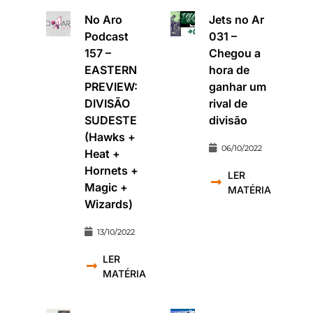
No Aro
Jets no Ar
Podcast
031 –
157 –
Chegou a
EASTERN
hora de
PREVIEW:
ganhar um
DIVISÃO
rival de
SUDESTE
divisão
(Hawks +
06/10/2022
Heat +
Hornets +
LER
Magic +
MATÉRIA
Wizards)
13/10/2022
LER
MATÉRIA