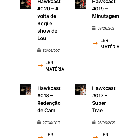
Hawkcast
Hawkcast
#020 – A
#019 –
volta de
Minutagem
Bogi e
28/06/2021
show de
Lou
LER
MATÉRIA
30/06/2021
LER
MATÉRIA
Hawkcast
Hawkcast
#018 –
#017 –
Redenção
Super
de Cam
Trae
27/06/2021
25/06/2021
LER
LER