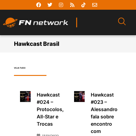
Hawkcast Brasil
VEJA TUDO
Hawkcast
Hawkcast
#024 –
#023 –
Protocolos,
Alessandro
All-Star e
fala sobre
Trocas
encontro
com
13/01/2022