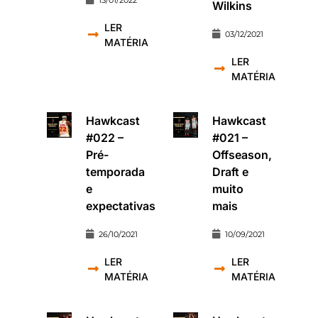
Wilkins
LER
03/12/2021
MATÉRIA
LER
MATÉRIA
Hawkcast
Hawkcast
#022 –
#021 –
Pré-
Offseason,
temporada
Draft e
e
muito
expectativas
mais
26/10/2021
10/09/2021
LER
LER
MATÉRIA
MATÉRIA