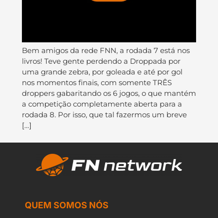
Bem amigos da rede FNN, a rodada 7 está nos
livros! Teve gente perdendo a Droppada por
uma grande zebra, por goleada e até por gol
nos momentos finais, com somente TRÊS
droppers gabaritando os 6 jogos, o que mantém
a competição completamente aberta para a
rodada 8. Por isso, que tal fazermos um breve
[…]
QUEM SOMOS NÓS