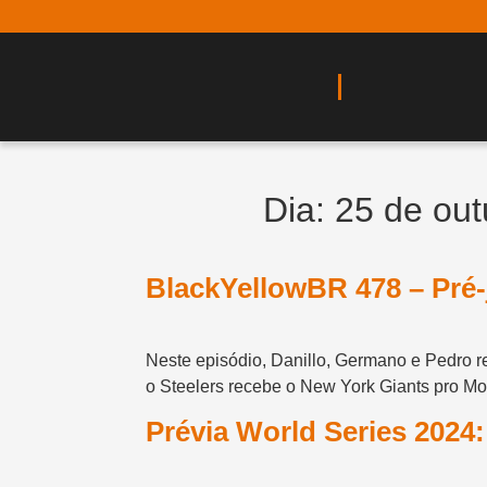
Dia:
25 de out
BlackYellowBR 478 – Pré-
Neste episódio, Danillo, Germano e Pedro r
o Steelers recebe o New York Giants pro Mo
Prévia World Series 2024