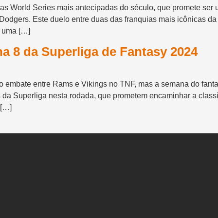
das World Series mais antecipadas do século, que promete ser u
odgers. Este duelo entre duas das franquias mais icônicas da
 uma […]
a 8 da Superliga de Fantasy 2024
 embate entre Rams e Vikings no TNF, mas a semana do fanta
s da Superliga nesta rodada, que prometem encaminhar a classif
 […]