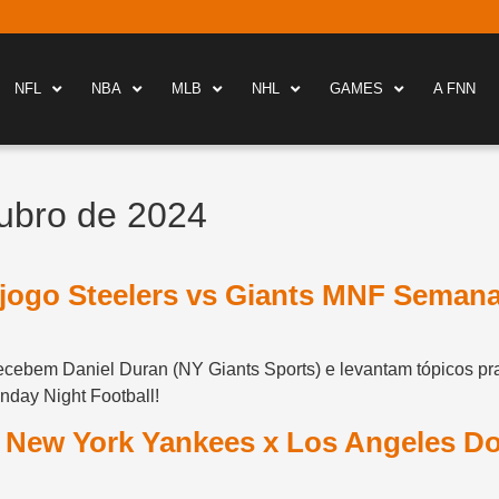
NFL
NBA
MLB
NHL
GAMES
A FNN
ubro de 2024
jogo Steelers vs Giants MNF Semana
ecebem Daniel Duran (NY Giants Sports) e levantam tópicos pra
nday Night Football!
: New York Yankees x Los Angeles D