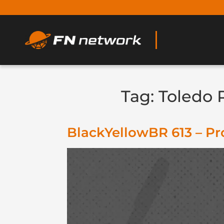
Tag:
Toledo 
BlackYellowBR 613 – Pr