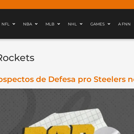
NFL
NBA
MLB
NHL
GAMES
A FNN
Rockets
ospectos de Defesa pro Steelers n